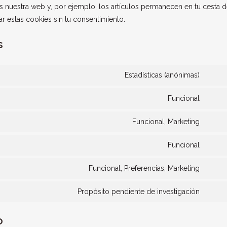
 nuestra web y, por ejemplo, los artículos permanecen en tu cesta d
estas cookies sin tu consentimiento.
s
Estadísticas (anónimas)
Conse
to
Funcional
Conse
servic
to
eleme
Funcional, Marketing
Conse
servic
to
wordp
Funcional
Conse
servic
to
inter
Funcional, Preferencias, Marketing
Conse
servic
mess
to
wordf
Propósito pendiente de investigación
Conse
servic
to
hubsp
o
servic