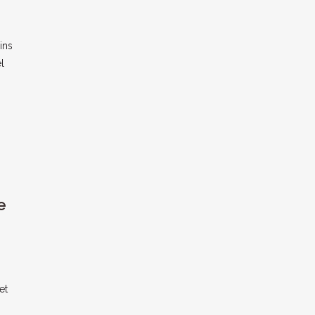
ins
l
e
et