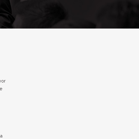
yor
ue
 a